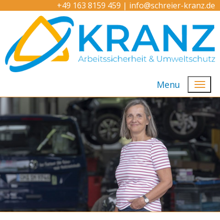
+49 163 8159 459
|
info@schreier-kranz.de
Menu